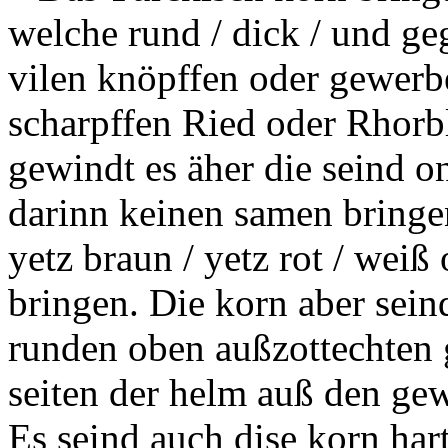
welche rund / dick / und ge
vilen knöpffen oder gewerbe
scharpffen Ried oder Rhorbl
gewindt es
äher
die seind on
darinn keinen samen bringe
yetz braun / yetz rot / weiß
bringen. Die korn aber seind
runden oben außzottechten 
seiten der helm auß den ge
Es seind auch dise korn har