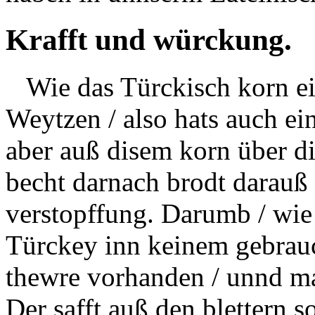
Krafft und würckung.
Wie das Türckisch korn ein
Weytzen / also hats auch e
aber auß disem korn über d
becht darnach brodt darauß 
verstopffung. Darumb / wie 
Türckey inn keinem gebrauc
thewre vorhanden / unnd ma
Der safft auß den blettern s