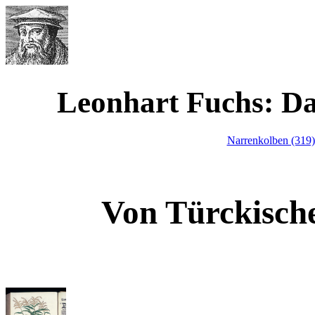
Werner Waimann
Leonhart Fuchs: D
Narrenkolben (319
Von Türckisc