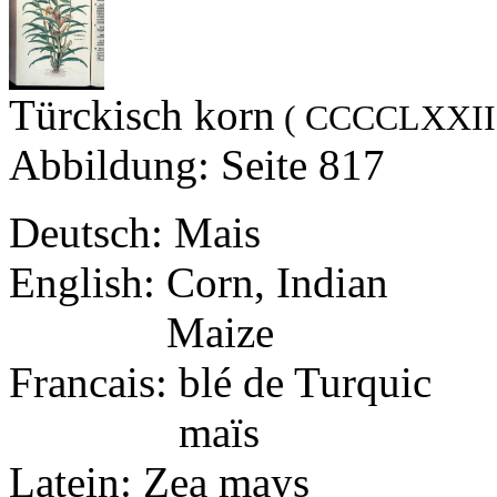
Türckisch korn
( CCCCLXXIII
Abbildung: Seite 817
Deutsch: Mais
English: Corn, Indian
English:
Maize
Francais: blé de Turquic
Francais:
maïs
Latein: Zea mays