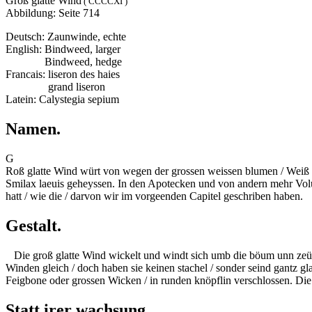
Groß glatte Wind
( CCCCXI )
Abbildung: Seite 714
Deutsch: Zaunwinde, echte
English: Bindweed, larger
English:
Bindweed, hedge
Francais: liseron des haies
Francais:
grand liseron
Latein: Calystegia sepium
Namen.
G
Roß glatte Wind würt von wegen der grossen weissen blumen / Weiß 
Smilax laeuis geheyssen. In den Apotecken und von andern mehr
Vol
hatt / wie die / darvon wir im vorgeenden Capitel geschriben haben.
Gestalt.
Die groß glatte Wind wickelt und windt sich umb die böum unn zeün / 
Winden gleich / doch haben sie keinen stachel / sonder seind gantz gla
Feigbone oder grossen Wicken / in runden knöpflin verschlossen. Die w
Statt irer wachsung.