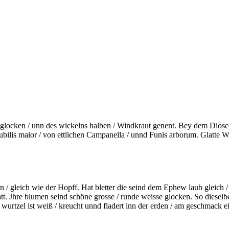
glocken / unn des wickelns halben / Windkraut genent. Bey dem
Diosc
ubilis
maior / von ettlichen Campanella / unnd Funis arborum. Glatte Wi
gleich wie der Hopff. Hat bletter die seind dem Ephew laub gleich / a
tt. Jhre blumen seind schöne grosse / runde weisse glocken. So dieselbe
urtzel ist weiß / kreucht unnd fladert inn der erden / am geschmack ei