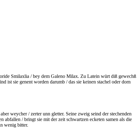
oride
Smilaxlia / bey dem
Galeno
Milax. Zu Latein würt diß gewechß
nd ist sie genent worden darumb / das sie keinen stachel oder dorn
ber weycher / zerter unn gletter. Seine zweig seind der stechenden
n abfallen / bringt sie mit der zeit schwartzen ecketen
samen als die
n wenig bitter.