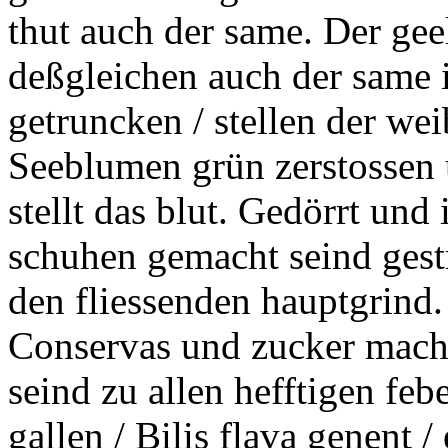
thut auch der same. Der ge
deßgleichen auch der same
getruncken / stellen der we
Seeblumen grün zerstossen 
stellt das blut. Gedörrt und
schuhen gemacht seind gestr
den fliessenden hauptgrin
Conservas
und zucker mache
seind zu allen hefftigen
feb
gallen /
Bilis
flava
genent / 