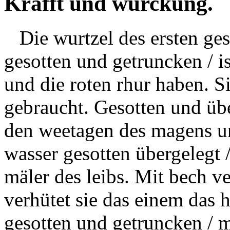
Krafft und würckung.
Die wurtzel des ersten ges
gesotten
und getruncken / i
und die roten
rhur
haben. Sie
gebraucht.
Gesotten
und über
den weetagen des magens und
wasser
gesotten
übergelegt /
mäler des leibs. Mit
bech
ve
verhütet sie das einem das h
gesotten
und getruncken / m