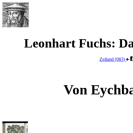
Werner Waimann
Leonhart Fuchs: D
Zeiland (083)
Von Eychb