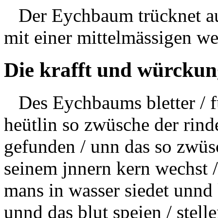
Der Eychbaum trücknet auß
mit einer mittelmässigen w
Die krafft und würckun
Des Eychbaums bletter / f
heütlin so zwüsche der ri
gefunden / unn das so zwüs
seinem jnnern kern wechst 
mans in wasser siedet unnd 
unnd das blut speien / stell