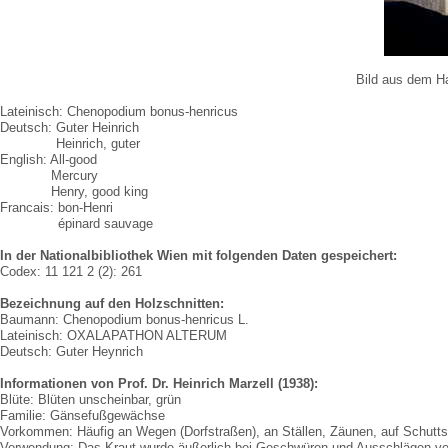
Bild aus dem Ha
Lateinisch: Chenopodium bonus-henricus
Deutsch: Guter Heinrich
Deutsch:
Heinrich, guter
English: All-good
English:
Mercury
English:
Henry, good king
Francais: bon-Henri
Francais:
épinard sauvage
In der Nationalbibliothek Wien mit folgenden Daten gespeichert:
Codex: 11 121 2 (2): 261
Bezeichnung auf den Holzschnitten:
Baumann: Chenopodium bonus-henricus L.
Lateinisch: OXALAPATHON ALTERUM
Deutsch: Guter Heynrich
Informationen von Prof. Dr. Heinrich Marzell (1938):
Blüte: Blüten unscheinbar, grün
Familie: Gänsefußgewächse
Vorkommen: Häufig an Wegen (Dorfstraßen), an Ställen, Zäunen, auf Schutts
Verwendung: Das Kraut wurde äußerlich bei Geschwüren und Ausschlägen v