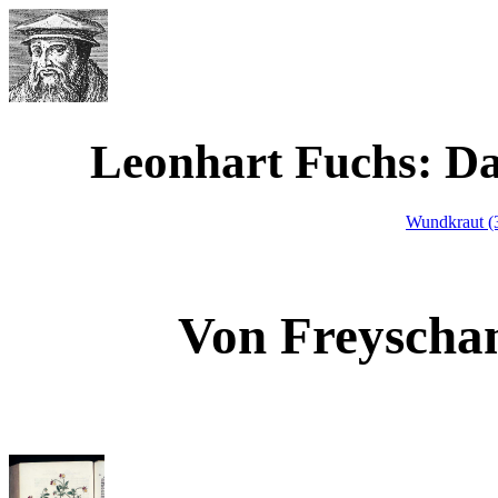
Werner Waimann
Leonhart Fuchs: D
Wundkraut (
Von Freyscha