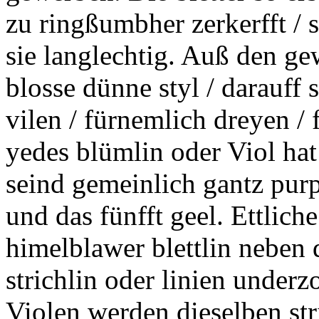
zu ringßumbher
zerkerfft
/ 
sie langlechtig. Auß den g
blosse dünne styl / darauff
vilen / fürnemlich dreyen /
yedes blümlin oder Viol hat
seind gemeinlich gantz
pur
und das fünfft
geel.
Ettliche
himelblawer blettlin neben 
strichlin oder linien underz
Violen werden dieselben str