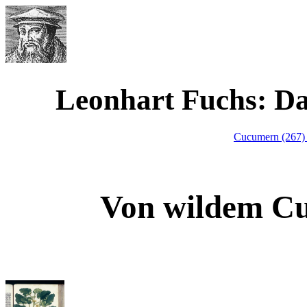
Werner Waimann
Leonhart Fuchs: D
Cucumern (267
Von wildem C