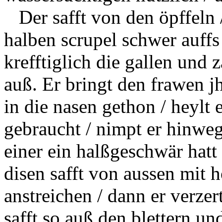
Der safft von den öpffeln /
halben
scrupel
schwer auffs
krefftiglich die gallen und
auß. Er bringt den frawen j
in die nasen gethon / heylt 
gebraucht / nimpt er hinwe
einer ein halßgeschwär hatt
disen safft von aussen mit 
anstreichen / dann er verze
safft so auß den blettern un