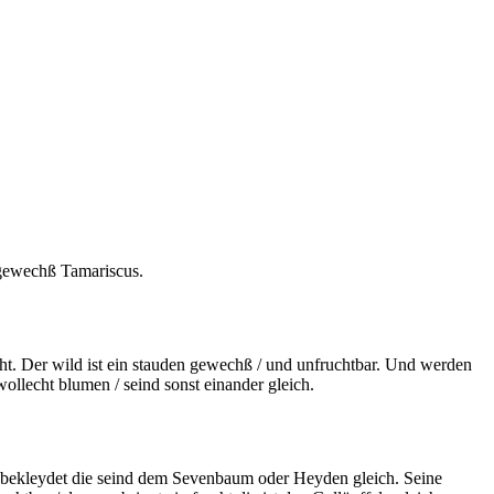
 gewechß Tamariscus.
t. Der wild ist ein stauden gewechß / und unfruchtbar. Und werden
ollecht blumen / seind sonst einander gleich.
ern bekleydet die seind dem Sevenbaum oder Heyden gleich. Seine