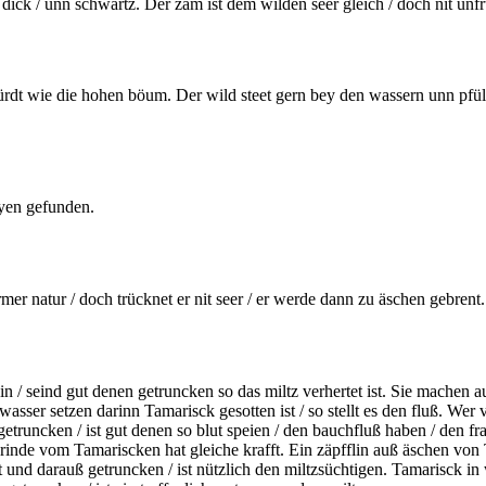
 dick / unn schwartz. Der zam ist dem wilden seer gleich / doch nit unfru
dt wie die hohen böum. Der wild steet gern bey den wassern unn pfüle
yen gefunden.
er natur / doch trücknet er nit seer / er werde dann zu äschen gebrent.
n / seind gut denen getruncken so das miltz verhertet ist. Sie machen a
as wasser setzen darinn Tamarisck
gesotten
ist / so stellt es den fluß. Wer 
etruncken / ist gut denen so blut speien / den
bauchfluß
haben / den fra
ie rinde vom Tamariscken hat gleiche krafft. Ein zäpfflin auß äschen v
t und darauß getruncken / ist nützlich den
miltzsüchtigen.
Tamarisck in