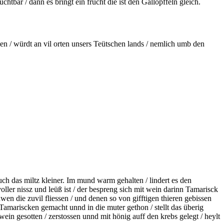
chtbar / dann es bringt ein frucht die ist den Gallöpffeln gleich.
n / würdt an vil orten unsers Teütschen lands / nemlich umb den
uch das miltz kleiner. Im mund warm gehalten / lindert es den
voller
nissz
und leüß ist / der bespreng sich mit wein darinn
Tamarisck
wen die zuvil fliessen / und denen so von gifftigen thieren gebissen
on Tamariscken gemacht unnd in die
muter
gethon / stellt das überig
 wein
gesotten
/ zerstossen unnd mit hönig auff den krebs gelegt / heylt