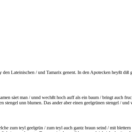
y den Lateinischen / und Tamarix genent. In den Apotecken heyßt diß
en säet man / unnd wechßt hoch auff als ein baum / bringt auch fruch
n stengel unn blumen. Das ander aber einen geelgrünen stengel / und w
 welche zum teyl geelgrün / zum teyl auch gantz braun seind / mit blett