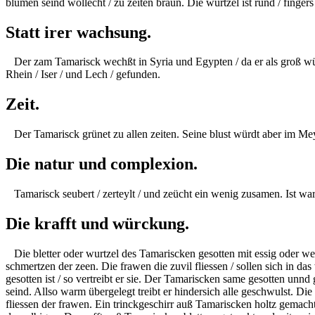
blumen seind wollecht / zu zeiten braun. Die wurtzel ist rund / fingers
Statt irer wachsung.
Der zam Tamarisck wechßt in Syria und Egypten / da er als groß wür
Rhein /
Iser
/ und Lech / gefunden.
Zeit.
Der Tamarisck grünet zu allen zeiten. Seine
blust
würdt aber im Me
Die natur und complexion.
Tamarisck seubert / zerteylt / und zeücht ein wenig zusamen. Ist warm
Die krafft und würckung.
Die bletter oder wurtzel des Tamariscken
gesotten
mit essig oder wei
schmertzen der zeen. Die frawen die zuvil fliessen / sollen sich in d
gesotten
ist / so vertreibt er sie. Der Tamariscken same
gesotten
unnd g
seind. Allso warm übergelegt treibt er hindersich alle geschwulst. D
fliessen der frawen. Ein trinckgeschirr auß Tamariscken holtz gemach