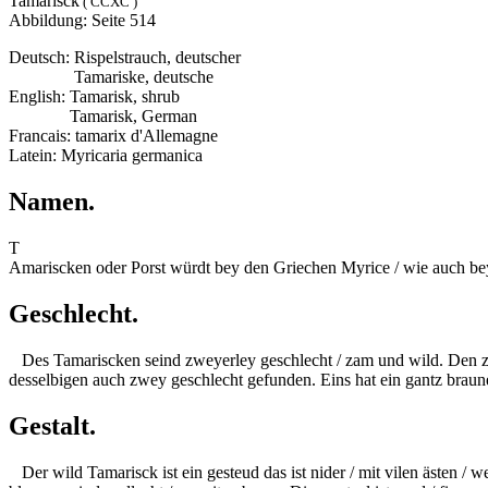
Tamarisck
( CCXC )
Abbildung: Seite 514
Deutsch: Rispelstrauch, deutscher
Deutsch:
Tamariske, deutsche
English: Tamarisk, shrub
English:
Tamarisk, German
Francais: tamarix d'Allemagne
Latein: Myricaria germanica
Namen.
T
Amariscken oder Porst würdt bey den Griechen Myrice / wie auch be
Geschlecht.
Des Tamariscken seind zweyerley geschlecht / zam und wild. Den zam
desselbigen auch zwey geschlecht gefunden. Eins hat ein gantz braune
Gestalt.
Der wild Tamarisck ist ein gesteud das ist nider / mit vilen ästen /