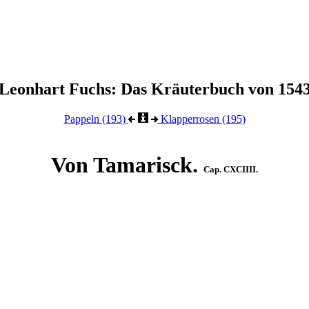
Leonhart Fuchs: Das Kräuterbuch von 154
Pappeln (193)
Klapperrosen (195)
Von Tamarisck.
Cap. CXCIIII.