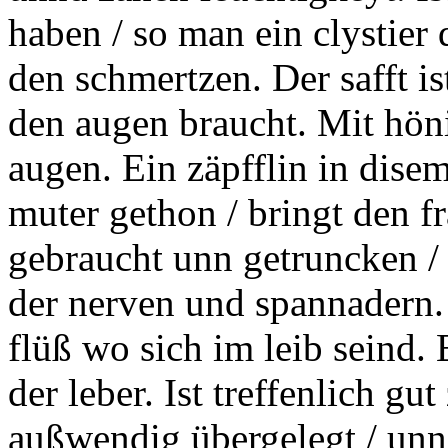
haben / so man ein clystier 
den schmertzen. Der safft i
den augen braucht. Mit höni
augen. Ein zäpfflin in disem
muter
gethon / bringt den fr
gebraucht unn getruncken / 
der nerven und
spannadern.
flüß wo sich im leib seind. 
der leber. Ist treffenlich gu
außwendig übergelegt / unn