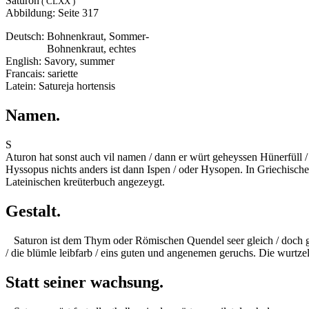
Saturon
( CLXX )
Abbildung: Seite 317
Deutsch: Bohnenkraut, Sommer-
Deutsch:
Bohnenkraut, echtes
English: Savory, summer
Francais: sariette
Latein: Satureja hortensis
Namen.
S
Aturon hat sonst auch vil namen / dann er würt geheyssen Hünerfüll 
Hyssopus nichts anders ist dann Ispen / oder Hysopen. In Griechisch
Lateinischen kreüterbuch angezeygt.
Gestalt.
Saturon ist dem Thym oder Römischen Quendel seer gleich / doch gröss
/ die blümle leibfarb / eins guten und angenemen geruchs. Die wurtzel 
Statt seiner wachsung.