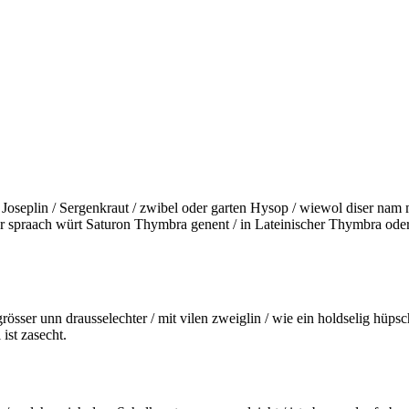
/ Joseplin / Sergenkraut / zwibel oder garten Hysop / wiewol diser nam
er spraach würt Saturon Thymbra genent / in Lateinischer Thymbra oder
er unn drausselechter / mit vilen zweiglin / wie ein holdselig hüpschs 
ist zasecht.