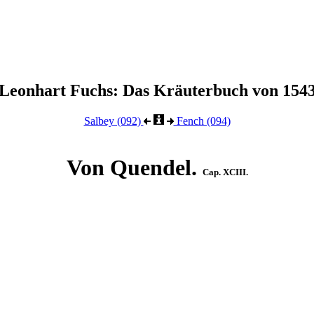
Leonhart Fuchs: Das Kräuterbuch von 154
Salbey (092)
Fench (094)
Von Quendel.
Cap. XCIII.