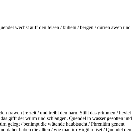
endel wechst auff den felsen /
büheln
/ bergen / dürren awen und
den frawen jre zeit /
und treibt den harn. Stillt das grimmen / heylet
r das gifft der würm und schlangen. Quendel in wasser
gesotten
und
stirn gelegt / benimpt die wütende haubtsucht /
Phrenitim
genent.
nnd daher haben die allten / wie man im
Virgilio
liset / Quendel den