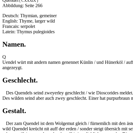
Quendel
( CXXXIX )
Abbildung: Seite 266
Deutsch: Thymian, gemeiner
English: Thyme, larger wild
Francais: serpolet
Latein: Thymus pulegioides
Namen.
Q
Uendel würt mit andern namen genennet Künlin / und Hünerköl / auff 
angezeygt.
Geschlecht.
Des Quendels seind zweyerley geschlecht / wie
Dioscorides
meldet.
Des wilden seind aber auch zwey geschlecht. Einer hat
purpurbraun
m
Gestalt.
Der zam Quendel ist dem Wolgemut gleich / fürnemlich mit den ästen u
wild Quendel kreücht nit auff der erden / sonder steigt übersich mit s