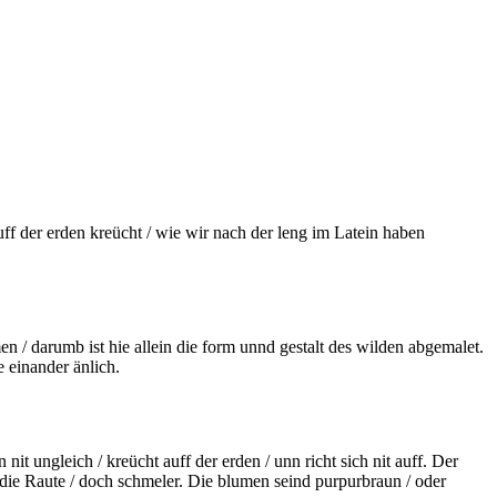
f der erden kreücht / wie wir nach der leng im Latein haben
/ darumb ist hie allein die form unnd gestalt des wilden abgemalet.
 einander änlich.
 ungleich / kreücht auff der erden / unn richt sich nit auff. Der
ie die Raute / doch schmeler. Die blumen seind
purpurbraun
/ oder