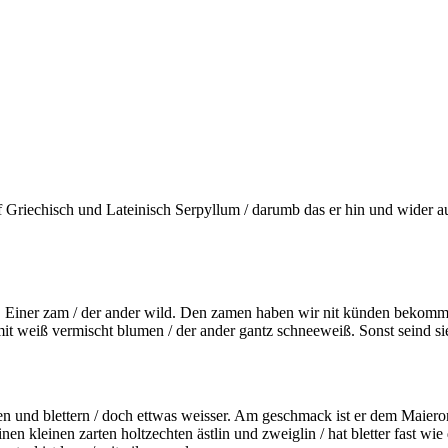
Griechisch und Lateinisch Serpyllum / darumb das er hin und wider auf
 Einer zam / der ander wild. Den zamen haben wir nit künden bekommen 
it weiß vermischt blumen / der ander gantz schneeweiß. Sonst seind sie
nd blettern / doch ettwas weisser. Am geschmack ist er dem Maieron nit
einen kleinen zarten holtzechten ästlin und zweiglin / hat bletter fast w