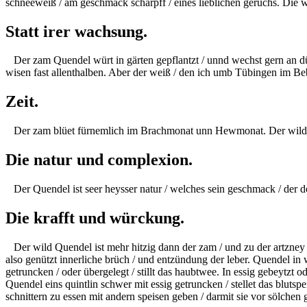
schneeweiß / am geschmack scharpff / eines lieblichen geruchs. Die wu
Statt irer wachsung.
Der zam Quendel würt in gärten gepflantzt / unnd wechst gern an 
wisen fast allenthalben. Aber
der weiß / den ich umb Tübingen im Bebe
Zeit.
Der zam blüet fürnemlich im
Brachmonat
unn
Hewmonat.
Der wild
Die natur und complexion.
Der Quendel ist seer heysser natur / welches sein geschmack / der do 
Die krafft und würckung.
Der wild Quendel ist mehr hitzig dann der zam / und zu der artzney
also genützt innerliche brüch / und entzündung der leber. Quendel in
getruncken / oder übergelegt / stillt das haubtwee. In essig
gebeytzt
od
Quendel eins
quintlin
schwer mit essig getruncken / stellet das blutsp
schnittern
zu essen mit andern speisen geben / darmit sie vor sölchen g