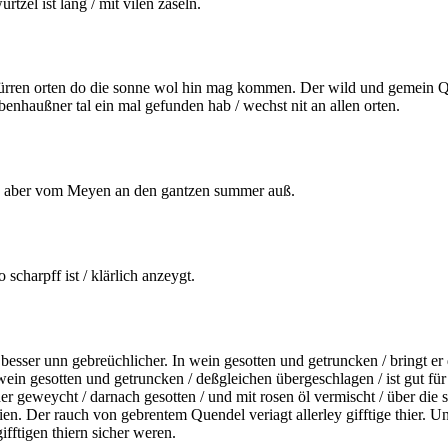
rtzel ist lang / mit vilen
zaseln.
dürren orten do die sonne wol hin mag kommen. Der wild und
gemein
Qu
nhaußner tal ein mal gefunden hab / wechst nit an allen orten.
 aber vom Meyen an den gantzen summer auß.
scharpff ist / klärlich anzeygt.
 besser unn gebreüchlicher. In wein
gesotten
und getruncken / bringt er 
 wein
gesotten
und getruncken / deßgleichen übergeschlagen / ist gut fü
er geweycht / darnach
gesotten
/ und mit rosen öl vermischt / über die 
eien. Der
rauch
von gebrentem Quendel veriagt allerley gifftige thier. U
ifftigen thiern sicher weren.