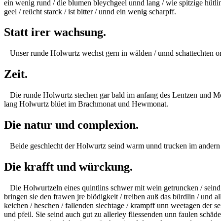
ein wenig rund / die blumen bleychgeel unnd lang / wie spitzige hütlin
geel
/ reücht starck / ist bitter / unnd ein wenig scharpff.
Statt irer wachsung.
Unser runde Holwurtz wechst gern in wälden / unnd schattechten orte
Zeit.
Die runde Holwurtz stechen gar bald im anfang des
Lentzen
und Mer
lang Holwurtz blüet im
Brachmonat
und
Hewmonat.
Die natur und complexion.
Beide geschlecht der Holwurtz seind warm unnd trucken im andern
Die krafft und würckung.
Die Holwurtzeln eines quintlins schwer mit wein getruncken / seind g
bringen sie den frawen jre blödigkeit / treiben auß das
bürdlin
/ und al
keichen
/
heschen
/ fallenden siechtage / krampff unn weetagen der se
und pfeil. Sie seind auch gut zu allerley fliessenden unn faulen schäd