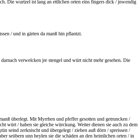
ch. Die wurtzel ist lang an ettlichen orten eins fingers dick / jnwendig
sen / und in gärten da manß hin pflantzt.
d darnach verwelcken jre stengel und würt nicht mehr gesehen. Die
o manß überlegt. Mit Myrrhen und pfeffer
gesotten
und getruncken /
ht würt / haben sie gleiche würckung. Weiter dienen sie auch zu dem
grün seind
zerknischt
und übergelegt / ziehen auß dörn / spreissen /
 aber seübern unn heylen sie die schäden an den heimlichen orten / in