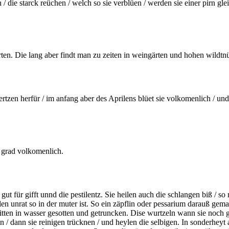
 / die starck reüchen / welch so sie verblüen / werden sie einer
pirn
glei
n. Die lang aber findt man zu zeiten in weingärten und hohen wildtnüs
tzen herfür / im anfang aber des Aprilens blüet sie volkomenlich / un
 grad volkomenlich.
ut für gifft unnd die pestilentz. Sie heilen auch die schlangen biß / s
len unrat so in der
muter
ist. So ein zäpflin oder
pessarium
darauß gemac
itten in wasser
gesotten
und getruncken. Dise wurtzeln wann sie noch 
en / dann sie reinigen trücknen / und heylen die selbigen. In sonderheyt