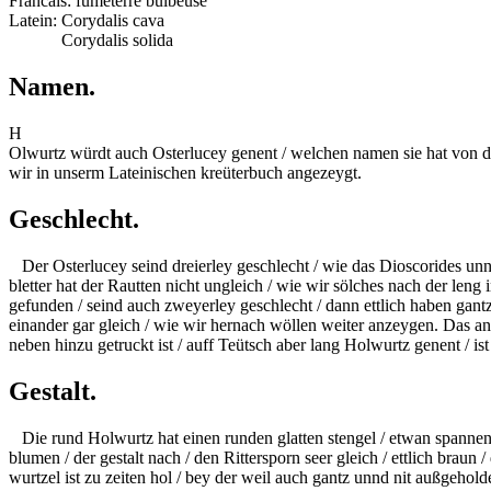
Francais: fumeterre bulbeuse
Latein: Corydalis cava
Latein:
Corydalis solida
Namen.
H
Olwurtz würdt auch Osterlucey genent / welchen namen sie hat von de
wir in unserm Lateinischen kreüterbuch angezeygt.
Geschlecht.
Der Osterlucey seind dreierley geschlecht / wie das
Dioscorides
unnd
bletter hat der Rautten nicht ungleich / wie wir sölches nach der len
gefunden / seind auch zweyerley geschlecht / dann
ettlich haben gant
einander gar gleich / wie wir hernach wöllen weiter anzeygen. Das an
neben hinzu getruckt ist / auff Teütsch aber lang Holwurtz genent / ist
Gestalt.
Die rund Holwurtz hat einen runden glatten stengel / etwan
spanne
blumen / der gestalt nach / den Rittersporn seer gleich / ettlich brau
wurtzel ist zu zeiten hol / bey der weil auch gantz unnd nit
außgeholde