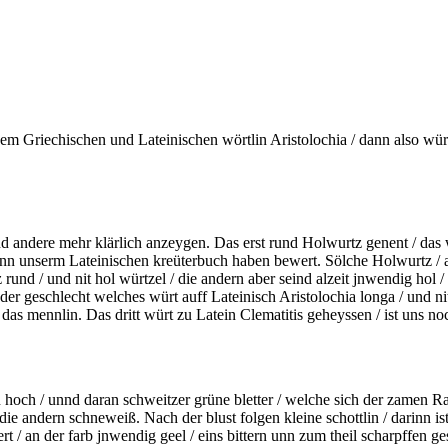
m Griechischen und Lateinischen wörtlin Aristolochia / dann also wür
 andere mehr klärlich anzeygen. Das erst rund Holwurtz genent / das w
g inn unserm Lateinischen kreüterbuch haben bewert. Sölche Holwurtz / a
z rund / und nit hol würtzel / die andern aber seind alzeit jnwendig hol 
der geschlecht welches würt auff Lateinisch Aristolochia longa / und n
 das mennlin. Das dritt würt zu Latein Clematitis geheyssen / ist uns no
n
hoch / unnd daran schweitzer grüne bletter / welche sich der zamen Raut
n / die andern schneweiß. Nach der
blust
folgen kleine schottlin / darinn i
rt
/ an der farb jnwendig
geel
/ eins bittern unn zum theil scharpffen g