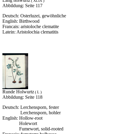
Lang holwurtz
( XLIX )
Abbildung: Seite 117
Deutsch: Osterluzei, gewöhnliche
English: Birthwood
Francais: aristoloche clematite
Latein: Aristolochia clematitis
Runde Holwurtz
( L )
Abbildung: Seite 118
Deutsch: Lerchensporn, fester
Deutsch:
Lerchensporn, hohler
English: Hollow-root
English:
Holewort
English:
Fumewort, solid-rooted