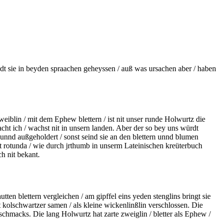
dt sie in beyden spraachen geheyssen / auß was ursachen aber / haben
eiblin / mit dem Ephew blettern / ist nit unser runde Holwurtz die
cht ich / wachst nit in unsern landen. Aber der so bey uns würdt
/ unnd
außgeholdert
/ sonst seind sie an den blettern unnd blumen
it rotunda / wie durch jrthumb in unserm Lateinischen kreüterbuch
ch nit bekant.
ten blettern vergleichen / am gipffel eins yeden stenglins bringt sie
st kolschwartzer samen / als kleine
wickenlinßlin verschlossen. Die
eschmacks. Die lang Holwurtz hat zarte zweiglin / bletter als Ephew /